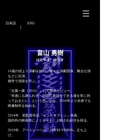
日本語
ENG
|
畠山 勇樹
​はたやま ゆうき
16歳の頃より演劇を始め、様々な演劇団体、舞台公演
などに出演。
独学で演技を学ぶ。
『台風一家（2014）』にて映画デビュー。
「何者にも縛られず、自由に表現をできる場を常に持
っておきたい」という思いから、2016年より自身でも
映像制作を始める。
2018年、初監督作品『センスオブシン』発表。
​国内外の映画祭にノミネート、上映され好評を得る。
2019年、アートレーベル『ABYSS VISION』立ち上
げ。